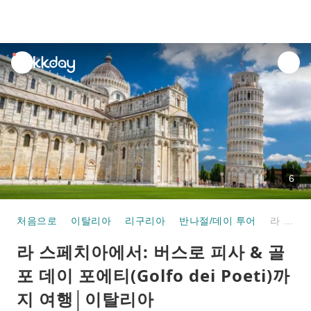
unread
notifications
6
처음으로
이탈리아
리구리아
반나절/데이 투어
라 스페치아에서: 버스로 피사 & 골포 데이 포에티(Golfo dei Poeti)까지 여행│이탈리아
라 스페치아에서: 버스로 피사 & 골
포 데이 포에티(Golfo dei Poeti)까
지 여행│이탈리아