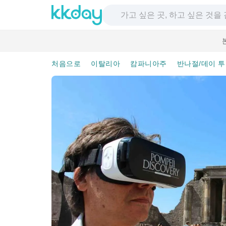
처음으로
이탈리아
캄파니아주
반나절/데이 