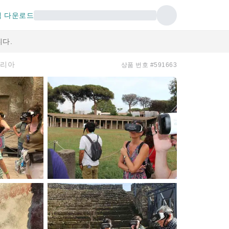
 다운로드
다.
탈리아
상품 번호 #591663