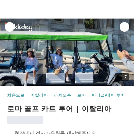
unread
notifications
7
처음으로
이탈리아
라치오주
로마
반나절/데이 투어
로마 골프 카트 투어 | 이탈리아
현장에서 전자바우처를 제시해주세요.