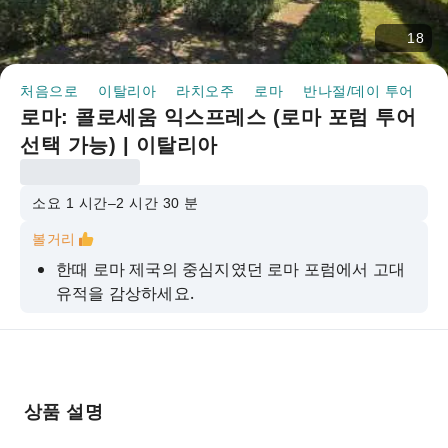
18
처음으로
이탈리아
라치오주
로마
반나절/데이 투어
로
로마: 콜로세움 익스프레스 (로마 포럼 투어
선택 가능) | 이탈리아
소요 1 시간–2 시간 30 분
볼거리
한때 로마 제국의 중심지였던 로마 포럼에서 고대
유적을 감상하세요.
팔라틴 언덕에 올라 탁 트인 테라스에서 로마의 멋
진 사진을 찍어보세요.
고대 로마의 검투사, 황제, 그리고 평민들의 이야기
를 들어보세요.
상품 설명
전문 가이드와 함께 콜로세움, 로마 포럼, 팔라티노