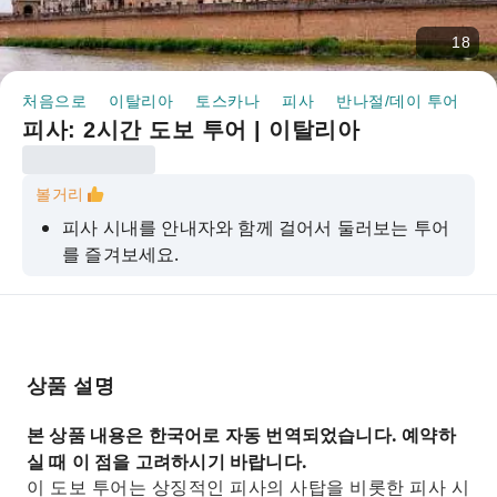
18
처음으로
이탈리아
토스카나
피사
반나절/데이 투어
피
피사: 2시간 도보 투어 | 이탈리아
볼거리
피사 시내를 안내자와 함께 걸어서 둘러보는 투어
를 즐겨보세요.
도시의 주요 명소와 잘 알려지지 않은 숨겨진 명소
들을 탐험해 보세요.
피사의 역사와 일상생활에 대해 알아보세요.
상품 설명
현지 가이드와 함께 중세 토스카나 마을의 분위기
를 만끽해 보세요.
본 상품 내용은 한국어로 자동 번역되었습니다. 예약하
기적의 광장과 피사의 사탑을 구경하세요
실 때 이 점을 고려하시기 바랍니다.
이 도보 투어는 상징적인 피사의 사탑을 비롯한 피사 시