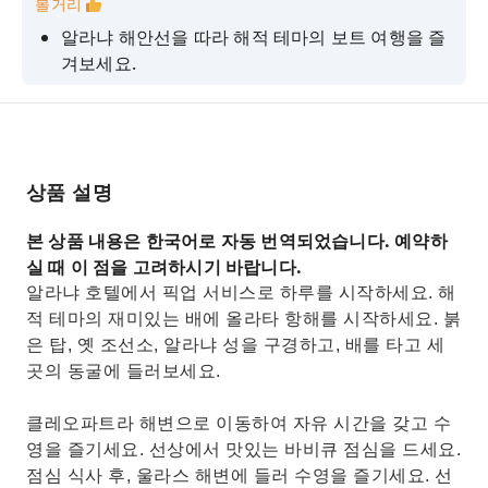
볼거리
알라냐 해안선을 따라 해적 테마의 보트 여행을 즐
겨보세요.
햇살 아래서 즐거운 하루를 보내고 선상에서 펼쳐
지는 거품 파티에 참여해 보세요.
지중해의 맑고 투명한 바닷물에서 수영과 스노클
링을 즐겨보세요.
상품 설명
배를 타고 붉은 탑, 알라냐 성, 그리고 옛 조선소를
본 상품 내용은 한국어로 자동 번역되었습니다. 예약하
구경하세요.
실 때 이 점을 고려하시기 바랍니다.
클레오파트라 해변과 울라스 해변에 들러 수영과
알라냐 호텔에서 픽업 서비스로 하루를 시작하세요. 해
여유로운 시간을 보내세요.
적 테마의 재미있는 배에 올라타 항해를 시작하세요. 붉
은 탑, 옛 조선소, 알라냐 성을 구경하고, 배를 타고 세
곳의 동굴에 들러보세요.
클레오파트라 해변으로 이동하여 자유 시간을 갖고 수
영을 즐기세요. 선상에서 맛있는 바비큐 점심을 드세요.
점심 식사 후, 울라스 해변에 들러 수영을 즐기세요. 선