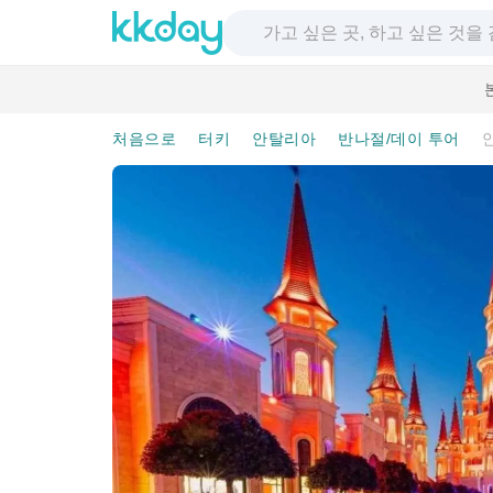
처음으로
터키
안탈리아
반나절/데이 투어