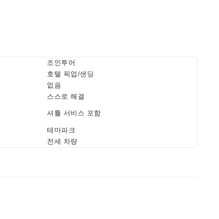
조인투어
호텔 픽업/샌딩
없음
스스로 해결
셔틀 서비스 포함
테마파크
전세 차량