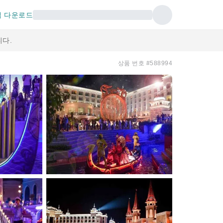
 다운로드
다.
상품 번호 #588994