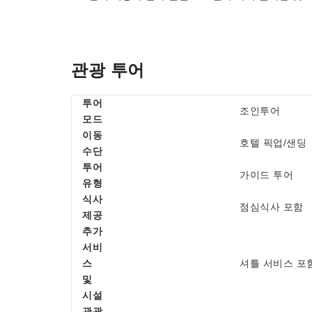
관광 투어
투어
조인투어
모드
이동
호텔 픽업/샌딩
수단
투어
가이드 투어
유형
식사
점심식사 포함
제공
추가
서비
스
셔틀 서비스 포
및
시설
관광