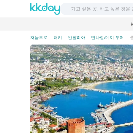
처음으로
터키
안탈리아
반나절/데이 투어