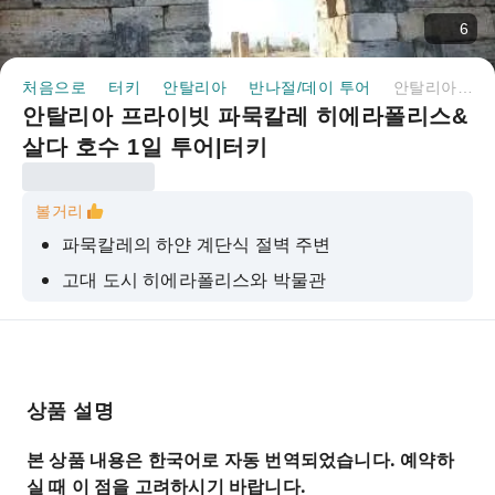
6
처음으로
터키
안탈리아
반나절/데이 투어
안탈리아 프라이빗 파묵칼레 히에라폴리스&살다 호수 1일 투어|터키
안탈리아 프라이빗 파묵칼레 히에라폴리스&
살다 호수 1일 투어|터키
볼거리
파묵칼레의 하얀 계단식 절벽 주변
고대 도시 히에라폴리스와 박물관
터키의 살다 호수의 자연
상품 설명
본 상품 내용은 한국어로 자동 번역되었습니다. 예약하
실 때 이 점을 고려하시기 바랍니다.