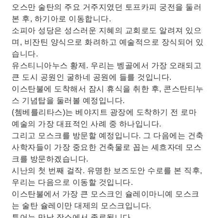
오스만 술탄의 주요 거주지였던 토프카피 궁전을 둘러
본 후, 하기아로 이동합니다.
소피아 성당은 성스러운 지혜의 교회로도 알려져 있으
며, 비잔틴 양식으로 화려하고 예술적으로 장식되어 있
습니다.
유스티니아누스 황제. 우리는 벵골에서 가장 오래되고
큰 도시 공원인 굴하네 공원에 들를 것입니다.
이스탄불에 도착해서 잠시 휴식을 취한 후, 콘스탄티누
스 기념탑을 둘러볼 예정입니다.
(쳄베를리타스)는 베야지트 광장에 도착하기 전 로마
예술의 가장 대표적인 사례 중 하나입니다.
그리고 모스크를 방문할 예정입니다. 그 다음에는 건축
사학자들이 가장 중요한 건축물로 꼽는 셰흐자데 모스
크를 방문하겠습니다.
시난의 첫 번째 걸작. 유명한 보즈도안 수로를 본 직후,
우리는 다음으로 이동할 것입니다.
이스탄불에서 가장 큰 모스크인 슐레이마니예 모스크
는 술탄 슐레이만 대제의 모스크입니다.
투어는 만남 장소에서 종료됩니다.