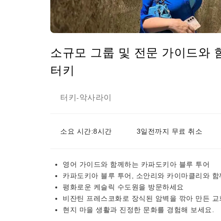
소규모 그룹 및 전문 가이드와 
터키
터키
악사라이
-
소요 시간:8시간
3일전까지 무료 취소
영어 가이드와 함께하는 카파도키아 블루 투어
카파도키아 블루 투어, 소안리와 카이마클리와 함
평화로운 케슬릭 수도원을 방문하세요
비잔틴 프레스코화로 장식된 암벽을 깎아 만든 교
현지 마을 생활과 진정한 문화를 경험해 보세요.