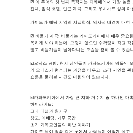
☑️ 이 투어의 ​​첫 번째 목적지는 괴레메에서 가장 
전체, 암석 호텔, 인근 계곡, 그리고 우치사르 성의 
가이드가 해당 지역의 지질학적, 역사적 배경에 대한 
☑️ 비둘기 계곡: 비둘기는 카파도키아에서 매우 중요한
옥하게 해야 하는데, 그렇지 않으면 수확량이 적고 
많고 비둘기들이 날아다니는 모습을 흔히 볼 수 있습니
☑️오닉스 공방: 현지 장인들이 카파도키아의 명물인 
의 오닉스가 형성되는 과정을 배우고, 조각 시연을 관
쇼룸을 둘러볼 시간도 마련되어 있습니다.
☑️카파도키아에서 가장 큰 지하 거주지 중 하나인 매
하이라이트:
고대 터널과 환기구
창고, 예배당, 거주 공간
초기 기독교인들의 피난 이야기
가이드 윌이 땅속 깊은 곳에서 사람들이 어떻게 살고,