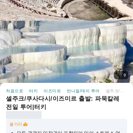
9
처음으로
터키
이즈미르
반나절/데이 투어
셀주크/쿠사다시/이즈미르 출발: 파묵칼레 전일 투어|터키
셀주크/쿠사다시/이즈미르 출발: 파묵칼레
전일 투어|터키
볼거리