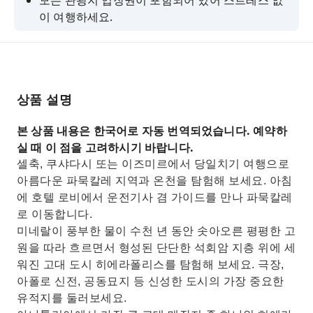
모든 관광지 입장권이 포함되어 있어 스트레스 없
이 여행하세요.
그림처럼 아름다운 파묵칼레를 탐험하고 유명한
온천을 발견해 보세요.
클레오파트라의 수영장에서 수영을 즐길 수 있는
기회를 놓치지 마세요.
상품 설명
천연 백색 석회암 테라스를 거닐며 감탄할 준비를
본 상품 내용은 한국어로 자동 번역되었습니다. 예약하
하세요.
실 때 이 점을 고려하시기 바랍니다.
유네스코 세계문화유산인 히에라폴리스를 방문하
셀축, 쿠샤다시 또는 이즈미르에서 당일치기 여행으로
여 고대 아나톨리아 최대 규모의 공동묘지를 둘러
아름다운 파묵칼레 지역과 온천을 탐험해 보세요. 아침
보세요.
에 호텔 로비에서 운전기사 겸 가이드를 만나 파묵칼레
로 이동합니다.
미네랄이 풍부한 물이 수천 년 동안 솟아오른 평평한 고
원을 따라 흐르면서 형성된 단단한 석회암 지층 위에 세
워진 고대 도시 히에라폴리스를 탐험해 보세요. 극장,
아폴로 신전, 공동묘지 등 신성한 도시의 가장 중요한
유적지를 둘러보세요.