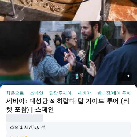
7
처음으로
스페인
안달루시아
세비야
반나절/데이 투어
세비야: 대성당 & 히랄다 탑 가이드 투어 (티
켓 포함) | 스페인
소요 1 시간 30 분