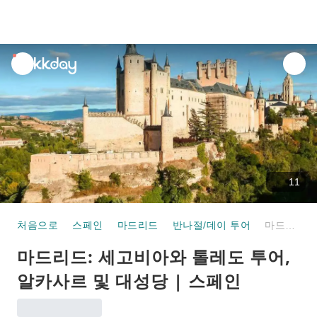
unread
notifications
11
처음으로
스페인
마드리드
반나절/데이 투어
마드리드: 세고비아와 톨레도 투어, 알카사르 및 대성당 | 스페인
마드리드: 세고비아와 톨레도 투어,
알카사르 및 대성당 | 스페인