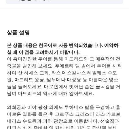
마요르 광장, 마드리드 왕궁, 알무데나 대성당을 감
상해보세요.
산미겔 실내 시장과 마요르 광장을 방문하세요.
상품 설명
본 상품 내용은 한국어로 자동 번역되었습니다. 예약하
실 때 이 점을 고려하시기 바랍니다.
이 흥미진진한 투어를 통해 마드리드와 그 매혹적인 건
축물을 발견해 보세요. 푸에르타 델 솔에서 투어를 시작
하여 산 히네스 교회, 라스 데스칼사스 레알레스 수도
원, 마드리드 왕궁, 알무데나 대성당 등 아름다운 명소
들을 둘러보세요. 대로변에서 벗어난 좁은 골목길을 거
닐며 마드리드의 역사에 대해 알아보세요.
의회궁과 비야 광장 외에도 루하네스 탑을 구경하고 흥
미로운 일화를 들은 후 코르푸스 크리스티 라스 카르보
네라스 수도원과 파하 광장으로 이동합니다. 선술집과
타파스 바가 즐비한 옛 카바 바하 거리도 감상해 보세