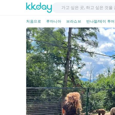
처음으로
루마니아
브라쇼브
반나절/데이 투어