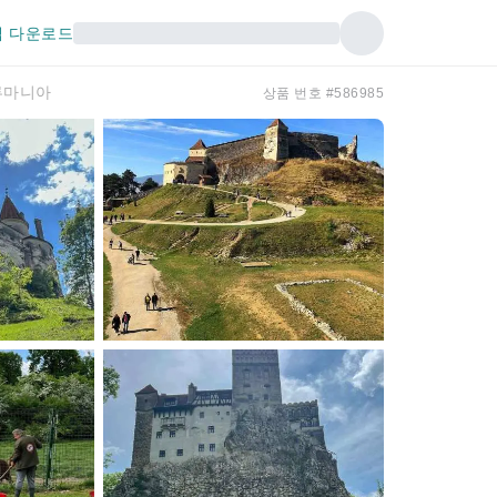
 다운로드
 루마니아
상품 번호 #586985