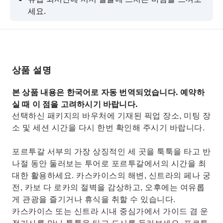
세요.
버킷리스트 중 하나였던 툭툭 타기를 하며 카스카
이스 거리를 누비세요.
페나 궁전의 낭만주의 건축 양식과 생동감 넘치는
색상의 탑들을 감상하세요.
상품 설명
운전기사 겸 가이드에게 카스카이스와 그 항구의
본 상품 내용은 한국어로 자동 번역되었습니다. 예약하
역사에 대해 자세히 알아보세요.
실 때 이 점을 고려하시기 바랍니다.
카이트서퍼들에게 가장 인기 있는 해변 중 하나인
선택하신 패키지의 바우처에 기재된 픽업 장소, 미팅 장
Praia do Guincho를 방문하세요.
소 및 세션 시간을 다시 한번 확인해 주시기 바랍니다.
포르투갈 서부의 가장 상징적인 세 곳을 툭툭을 타고 반
나절 동안 둘러보는 투어로 포르투갈에서의 시간을 최
대한 활용하세요. 카스카이스의 해변, 신트라의 페나 궁
전, 카보 다 로카의 절벽을 감상하고, 오후에는 여유롭
게 관광을 즐기거나 휴식을 취할 수 있습니다.
카스카이스 또는 신트라 시내 중심가에서 가이드 겸 운