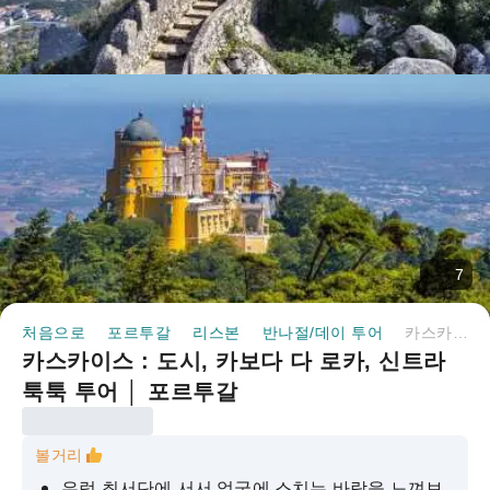
7
처음으로
포르투갈
리스본
반나절/데이 투어
카스카이스 : 도시, 카보다 다 로카, 신트라 툭툭 투어 │ 포르투갈
카스카이스 : 도시, 카보다 다 로카, 신트라
툭툭 투어 │ 포르투갈
볼거리
유럽 ​​최서단에 서서 얼굴에 스치는 바람을 느껴보