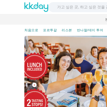
처음으로
포르투갈
리스본
반나절/데이 투어