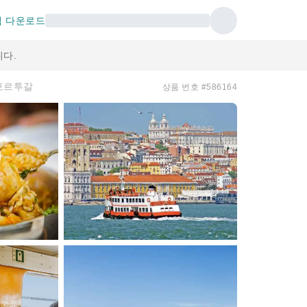
 다운로드
다.
 포르투갈
상품 번호 #586164