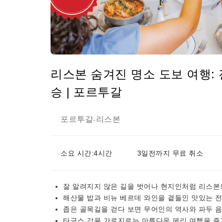
리스본 숨겨진 명소 도보 여행: 
승 | 포르투갈
포르투갈
리스본
-
소요 시간:4시간
3일전까지 무료 취소
잘 알려지지 않은 길을 벗어나 현지인처럼 리스본
해산물 밥과 비뉴 베르데 와인을 곁들인 맛있는 전
좁은 골목길을 걷다 보면 무어인의 역사와 파두 음
타구스 강을 가로지르는 아름다운 페리 여행을 즐