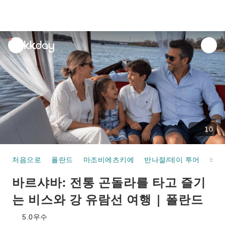
unread
notifications
10
처음으로
폴란드
마조비에츠키에
반나절/데이 투어
바르샤바: 전통 곤돌라를 타고 즐기는 비스와 강 유람선 여행 | 폴란드
바르샤바: 전통 곤돌라를 타고 즐기
는 비스와 강 유람선 여행 | 폴란드
5.0
우수