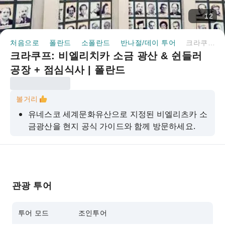
12
처음으로
폴란드
소폴란드
반나절/데이 투어
크라쿠프: 비엘리치카 소금 광산 & 쉰들러 공장 + 점심식사 | 폴란드
크라쿠프: 비엘리치카 소금 광산 & 쉰들러
공장 + 점심식사 | 폴란드
볼거리
유네스코 세계문화유산으로 지정된 비엘리츠카 소
금광산을 현지 공식 가이드와 함께 방문하세요.
크라쿠프에서 출발하는 쾌적하고 에어컨이 완비된
왕복 교통편을 즐겨보세요.
지하 예배당, 소금 조각, 샹들리에, 숨겨진 호수를
감상하세요.
관광 투어
쉰들러 공장을 둘러보고 제2차 세계 대전 당시 크
라쿠프의 모습을 알아보세요.
투어 모드
조인투어