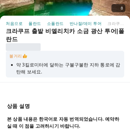
8
처음으로
폴란드
소폴란드
반나절/데이 투어
크라쿠프 출발 비엘리치카 소금 광산 투어|폴란드
크라쿠프 출발 비엘리치카 소금 광산 투어|폴
란드
볼거리
약 3킬로미터에 달하는 구불구불한 지하 통로에 감
탄해 보세요.
지하 소금 호수 위로 펼쳐지는 빛의 향연을 감상하
며 쇼팽의 아름다운 음악을 즐겨보세요.
폴란드에서 가장 소중한 물질적, 정신적 문화 유산
중 하나를 경험해 보세요.
상품 설명
본 상품 내용은 한국어로 자동 번역되었습니다. 예약하
실 때 이 점을 고려하시기 바랍니다.