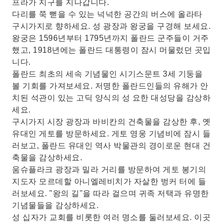
프라가 지구를 지나갑니다.
다리를 쭉 뻗을 수 있는 넉넉한 공간의 버스에 올라타
구시가지로 향하세요. 성 광장과 왕궁을 구경해 보세요.
왕궁은 1596년부터 1795년까지 폴란드 군주들이 거주
했고, 1918년에는 폴란드 대통령이 잠시 머물렀던 곳입
니다.
폴란드 최초의 세속 기념물인 시기스문트 3세 기둥을
볼 기회를 가져보세요. 저명한 폴란드인들의 유해가 안
치된 석관이 있는 고딕 양식의 성 요한 대성당을 감상하
세요.
구시가지 시장 광장과 바비칸의 건축물을 감상한 후, 옛
유대인 게토를 방문하세요. 게토 영웅 기념비에 잠시 들
러보고, 폴란드 유대인 역사 박물관의 경이로운 현대 건
축물을 감상하세요.
움슈플라크 광장과 밀라 거리를 방문하여 게토 봉기의
지도자 모르데할 아니엘레비치가 자살한 벙커 터에 들
러보세요. "왕의 길"을 따라 걸으며 귀족 저택과 유명한
기념물들을 감상하세요.
성 십자가 교회를 비롯한 여러 명소를 둘러보세요. 이곳