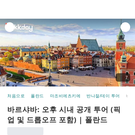
unread
notifications
7
처음으로
폴란드
마조비에츠키에
반나절/데이 투어
바르샤바: 오후 시내 공개 투어 (픽업 및 드롭오프 포함) | 폴란드
바르샤바: 오후 시내 공개 투어 (픽
업 및 드롭오프 포함) | 폴란드