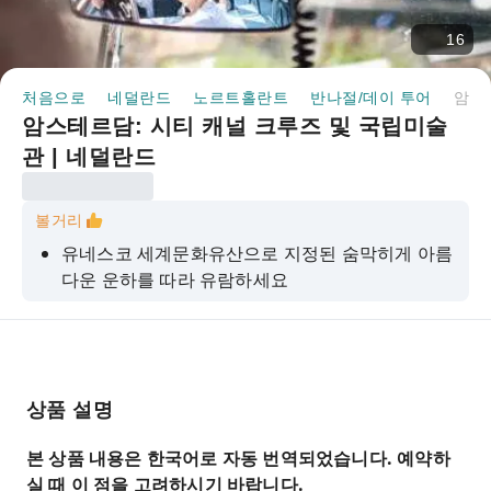
16
처음으로
네덜란드
노르트홀란트
반나절/데이 투어
암스테르담: 시티 캐널 크루즈 및 국립미술관 | 네덜란드
암스테르담: 시티 캐널 크루즈 및 국립미술
관 | 네덜란드
볼거리
유네스코 세계문화유산으로 지정된 숨막히게 아름
다운 운하를 따라 유람하세요
맛있는 간식과 음료가 포함된 스낵 박스 옵션을 선
택하세요.
크루즈 여행 중 인스타그램에 올릴 만한 멋진 사진
을 찍어보세요.
상품 설명
국립미술관 일반 입장권으로 네덜란드 역사에 대
본 상품 내용은 한국어로 자동 번역되었습니다. 예약하
해 알아보세요.
실 때 이 점을 고려하시기 바랍니다.