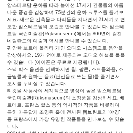
베르메르, 렘브란트, 프란스 할스, 얀 스테인과 같
암스테르담 운하를 따라 늘어선 17세기 건물들의 아름
은 유명 화가들의 작품을 감상하세요.
다운 풍경을 감상하며 75분간의 운하 크루즈를 즐겨보
세요. 새로운 건축물과 다리들을 지나면서 21세기로 변
모한 암스테르담의 모습도 만나볼 수 있습니다. 암스테
르담 국립미술관(Rijksmuseum)에서는 800년에 걸친
네덜란드의 예술과 역사를 만나볼 수 있습니다.
편안한 보트에 올라타 개인 오디오 시스템으로 음악을
감상하세요. 19개 언어로 제공되는 오디오 해설을 들을
수 있습니다 (이어폰은 무료로 제공됩니다).
스낵 박스 옵션을 선택하시면 칩, 팝콘, 스트룹와플, 소
금땅콩과 원하는 음료(탄산음료 또는 물)를 즐기면서
도시를 누비실 수 있습니다.
티켓을 사용하여 세계적으로 명성이 높은 암스테르담
국립미술관(Rijksmuseum)의 소장품을 감상하세요. 베
르메르, 프란스 할스 등의 역사적인 작품을 비롯하여,
특히 아름답게 조명된 홀에 전시된 렘브란트의 '야경'
등 프랑스에서 가장 유명한 작품들을 만나보실 수 있습
니다.