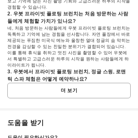
보고 기억에 남는 사진 촬영 기회와 고급스러운 하루의 시작을
경험할 수 있습니다.
2. 우붓 프라이빗 플로팅 브런치는 처음 방문하는 사람
들에게 체험할 가치가 있나요?
네, 처음 방문하는 사람들에게 우붓 프라이빗 플로팅 브런치는
독특하고 기억에 남는 경험을 선사합니다. 자연 풀장에서 바로
제공되는 푸짐한 미국식 메뉴와 울창한 열대 정글의 숨 막히는
전경을 감상할 수 있는 친밀한 분위기가 결합되어 있습니다.
이를 통해 휴식을 취하고 멋진 사진을 촬영할 수 있어 우붓에
서 특별하고 고급스러운 하루의 시작을 원하는 사람들에게 하
이라이트가 됩니다.
3. 우붓에서 프라이빗 플로팅 브런치, 정글 스윙, 로맨
틱 스파 체험은 어떻게 예약하나요?
프라이빗 플로팅 브런치, 정글 스윙, 로맨틱 스파를 포함하는
더 보기
이 포괄적인 체험은 KKday를 통해 예약할 수 있습니다.
KKday를 통해 예약하면 편리하게 원하는 날짜와 시간을 미리
확보할 수 있으며, 종종 상세한 패키지 정보를 제공하여 우붓
에서의 활동을 원활하고 번거로움 없이 준비할 수 있습니다.
4. 우붓의 해피 정글 스윙은 어떤 점이 특별한 경험인가
도움을 받기
자주 묻는 질문
요?
우붓의 해피 정글 스윙은 방문객들이 울창한 열대 정글 캐노피
도움이 필요하신가요?
위로 높이 스윙하며 멋진 사진을 찍을 수 있는 독특한 기회를