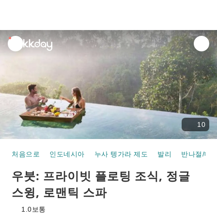
unread
notifications
10
처음으로
인도네시아
누사 텡가라 제도
발리
반나절/데이
우붓: 프라이빗 플로팅 조식, 정글
스윙, 로맨틱 스파
1.0
보통