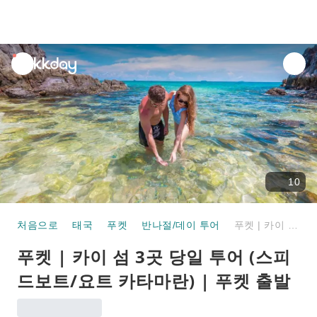
unread
notifications
10
처음으로
태국
푸켓
반나절/데이 투어
푸켓 | 카이 섬 3곳 당일 투어 (스피드보트/요트 카타마란) | 푸켓 출발
푸켓 | 카이 섬 3곳 당일 투어 (스피
드보트/요트 카타마란) | 푸켓 출발