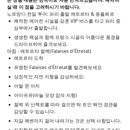
본 상품 내용은 한국어로 자동 번역되었습니다. 예약하
정된 알라바스터 해안의 탁 트인 전경을 감상할 수
실 때 이 점을 고려하시기 바랍니다.
있는 절벽 위에 자리 잡고 있습니다.
노르망디 전일 투어: 파리 출발 에트르타 & 옹플뢰르
자유 시간에는 노르망디에서 가장 매혹적인 항구
쾌적한 에어컨 시설을 갖춘 VIP 버스를 타고 파리 중
도시인 옹플뢰르를 탐험해 보세요. 다채로운 부두
심부에서 출발합니다.
를 거닐고, 프랑스에서 가장 큰 목조 교회인 생트
생생한 해설과 함께 프랑스 시골의 아름다운 풍경을
카트린 교회를 방문하고, 매력적인 부티크들을 둘
드라이브하며 즐겨보세요.
러보세요.
아침 - 에트르타 절벽(Falaises d'Étretat)
VIP 버스 단체 투어를 통해 파리에서 편안하게 여
에트르타 도착
행하세요.
유명한 Falaises d'Étretat를 발견해보세요
예술 애호가, 자연 애호가, 사진작가, 그리고 도시
상징적인 자연 지형을 감상하세요:
에서 벗어나 아름다운 해안 풍경을 감상하고 싶은
아발 문 아치
모든 사람에게 완벽한 당일 여행 코스입니다. 운전
이나 길 찾기에 대한 스트레스도 없습니다.
아이귀유(바늘 모양 암석 지형)
절벽 위 산책로를 따라 걸으면 탁 트인 해안 경관을
감상할 수 있습니다.
자갈 해변까지 걸어 내려가는 것은 선택 사항입니다.