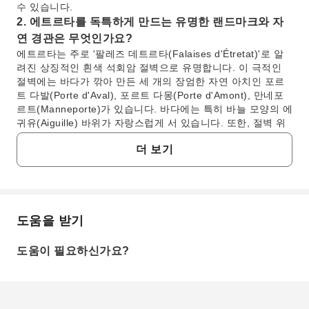
수 있습니다.
2. 에트르타를 독특하게 만드는 유명한 랜드마크와 자
연 경관은 무엇인가요?
에트르타는 주로 '팔레즈 데트르타(Falaises d'Étretat)'로 알
려진 상징적인 흰색 석회암 절벽으로 유명합니다. 이 극적인
절벽에는 바다가 깎아 만든 세 개의 장엄한 자연 아치인 포르
트 다발(Porte d'Aval), 포르트 다몽(Porte d'Amont), 만네포
르트(Manneporte)가 있습니다. 바다에는 특히 바늘 모양의 에
귀유(Aiguille) 바위가 자랑스럽게 서 있습니다. 또한, 절벽 위
해안에 자리한 세계적으로 유명한 에트르타 정원(Gardens of
더 보기
Étretat)은 현대 미술과 조경 디자인이 환상적으로 융합되어
있으며, 유네스코 세계 유산으로 등재된 탁 트인 전망을 자랑
하며 이 지역의 독특한 매력을 더합니다.
3. 방문객들은 상징적인 에트르타 절벽과 자연 아치를
가장 잘 탐험할 수 있는 방법은 무엇인가요?
도움을 받기
자주 묻는 질문
방문객들은 다양한 관점을 제공하는 해안 산책로를 따라 걸으
며 에트르타 절벽을 가장 잘 탐험할 수 있습니다. 아래 산책로
도움이 필요하신가요?
에서는 아치와 바위의 웅장함을 감상할 수 있습니다. 더 높은
1. 파리에서 에트르타 절벽과 옹플뢰르 항구를 당일
곳에서 보려면 양쪽 절벽(팔레즈 다발 및 팔레즈 다몽) 위로 올
치기로 방문할 만한 가치가 있는 이유는 무엇인가
라가세요. 이 길들은 영국 해협, 자연 아치, 에귀유 바위의 숨
막히는 파노라마 전망을 제공합니다. 안전을 위해 표시된 길을
요?
따라 걷는 것을 잊지 마세요.