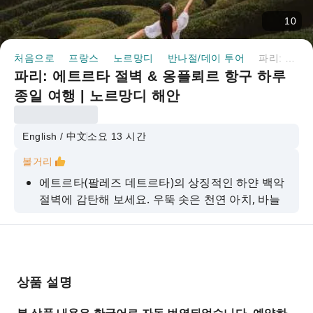
10
처음으로
프랑스
노르망디
반나절/데이 투어
파리: 에트르타 절벽 & 옹플뢰르 항구 하루 종일 여행 | 노르망디 해안
파리: 에트르타 절벽 & 옹플뢰르 항구 하루
종일 여행 | 노르망디 해안
English / 中文
소요 13 시간
볼거리
에트르타(팔레즈 데트르타)의 상징적인 하얀 백악
절벽에 감탄해 보세요. 우뚝 솟은 천연 아치, 바늘
모양의 해식 기둥, 그리고 영국 해협 너머로 펼쳐지
는 탁 트인 전망은 모네, 쿠르베, 부댕에게 영감을
주었습니다.
세계적으로 유명한 에트르타 정원을 거닐어 보세
상품 설명
요. 현대 미술, 조각, 조경 디자인이 아름답게 조화
를 이루는 이곳은 유네스코 세계문화유산으로 지