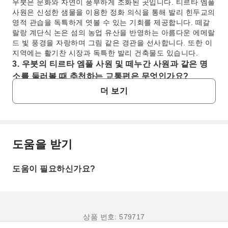
우붓은 문화와 자연이 풍부하게 조화된 곳입니다. 티르타 엠풀
사원은 신성한 샘물을 이용한 정화 의식을 통해 발리 힌두교의
영적 관습을 독특하게 엿볼 수 있는 기회를 제공합니다. 떼갈
랄랑 계단식 논은 섬의 농업 유산을 반영하는 아름다운 에메랄
드 빛 풍경을 자랑하며 그림 같은 경관을 선사합니다. 또한 이
지역에는 활기찬 시장과 독특한 발리 건축물도 있습니다.
3. 우붓의 티르타 엠풀 사원 및 떼누간 사원과 같은 명
소를 둘러볼 때 추천하는 교통편은 무엇인가요?
티르타 엠풀 사원 및 떼누간 사원과 같은 명소까지 편리하고
더 보기
편안하게 이동하려면 개인 운전기사를 이용하는 것이 좋습니
다. Grab 및 Gojek과 같은 차량 호출 앱도 우붓에서 널리 이용
가능합니다. 또는 스쿠터를 렌트하면 경험이 있는 라이더에게
는 유연성을 제공하지만, 교통 체증과 도로 상황을 고려해야
합니다.
도움을 받기
자주 묻는 질문
4. 우붓에서 떼갈랄랑 계단식 논 및 떼누간 사원과 같은
경치 좋은 자연 명소는 무엇을 탐험할 수 있나요?
도움이 필요하신가요?
우붓은 아름다운 자연 경관으로 유명합니다. 떼갈랄랑 계단식
1. 우붓 신성한 원숭이 숲과 떼갈랄랑 계단식 논을
논은 상징적인 계단식 논이 펼쳐져 숨 막히는 경치와 사진 촬
방문할 때 방문객이 알아야 할 안전 수칙은 무엇인
영 기회를 제공합니다. 떼누간 사원은 울창한 녹음 속에서 웅
가요?
장한 폭포를 자랑하며, 방문객들은 시원한 물줄기를 즐기고 바
우붓 신성한 원숭이 숲을 방문할 때는 야생 원숭이와의 안
닥에 있는 지정된 구역에서 수영까지 할 수 있습니다.
상품 번호: 579717
전 거리를 유지하고, 먹이를 주지 않으며, 안경, 모자, 보석
5. 우붓의 티르타 엠풀 사원을 방문할 때 방문객이 지켜