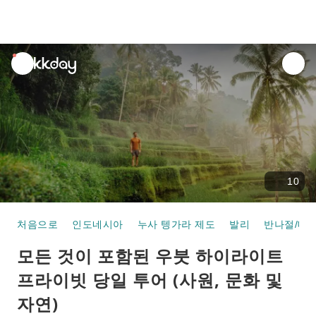
unread
notifications
10
처음으로
인도네시아
누사 텡가라 제도
발리
반나절/데이
모든 것이 포함된 우붓 하이라이트
프라이빗 당일 투어 (사원, 문화 및
자연)