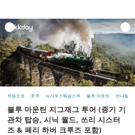
unread
notifications
9
처음으로
호주
뉴사우스웨일스주
블루 마운틴
반나절/데
블루 마운틴 지그재그 투어 (증기 기
관차 탑승, 시닉 월드, 쓰리 시스터
즈 & 페리 하버 크루즈 포함)