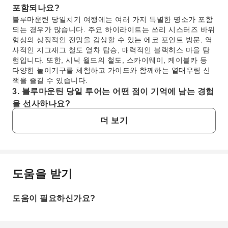
포함되나요?
블루마운틴 당일치기 여행에는 여러 가지 특별한 명소가 포함
되는 경우가 많습니다. 주요 하이라이트는 쓰리 시스터즈 바위
형상의 상징적인 전망을 감상할 수 있는 에코 포인트 방문, 역
사적인 지그재그 철도 열차 탑승, 매력적인 블랙히스 마을 탐
험입니다. 또한, 시닉 월드의 철도, 스카이웨이, 케이블카 등
다양한 놀이기구를 체험하고 가이드와 함께하는 열대우림 산
책을 즐길 수 있습니다.
3. 블루마운틴 당일 투어는 어떤 점이 기억에 남는 경험
을 선사하나요?
블루마운틴 당일 투어는 다양한 활동과 원활한 물류 덕분에 기
더 보기
억에 남는 경험을 선사합니다. 숨 막힐 듯 아름다운 자연 경관,
블랙히스에서의 문화 탐방, 시닉 월드에서의 짜릿한 놀이기구
를 결합했습니다. 시드니 항구를 가로질러 서큘러 키까지 페리
를 타고 돌아오는 여정은 독특한 관점을 더하며, 가치 있고 잊
을 수 없는 하루를 만듭니다. 경험 많은 가이드가 여정을 더욱
도움을 받기
자주 묻는 질문
풍성하게 만듭니다.
4. 지그재그 철도와 시닉 월드가 포함된 블루마운틴 투
도움이 필요하신가요?
어는 어떤 특별한 경험을 제공하나요?
1. 시드니에서 블루마운틴 당일치기 여행이 가능한
이 투어는 여러 가지 특별한 경험을 제공합니다. 독특한 여정
가요?
을 선사하는 역사적인 지그재그 철도 열차를 타게 됩니다. 시
네, 매우 가능하며 인기 있는 선택입니다. 시드니 CBD 픽