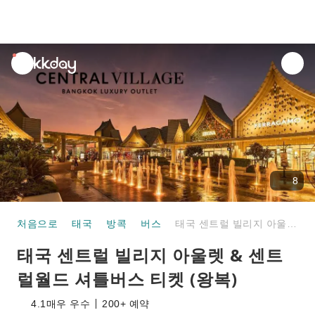
unread
notifications
8
처음으로
태국
방콕
버스
태국 센트럴 빌리지 아울렛 & 센트럴월드 셔틀버스 티켓 (왕복)
태국 센트럴 빌리지 아울렛 & 센트
럴월드 셔틀버스 티켓 (왕복)
4.1
매우 우수
200+ 예약