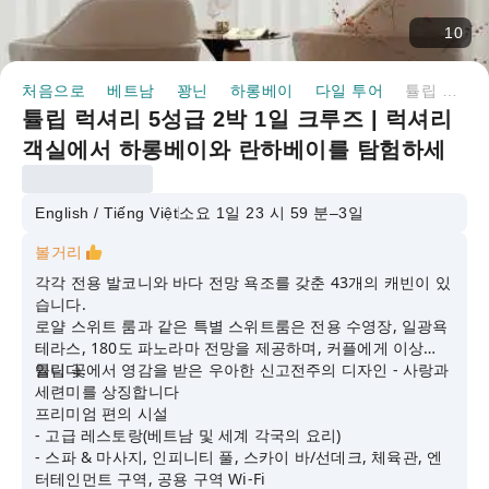
10
처음으로
베트남
꽝닌
하롱베이
다일 투어
튤립 럭셔리 5성급 2박 1일 크루즈 | 럭셔리 객실에서 하롱베이와 란하베이를 탐험하세요 | 베트남
튤립 럭셔리 5성급 2박 1일 크루즈 | 럭셔리
객실에서 하롱베이와 란하베이를 탐험하세
요 | 베트남
English / Tiếng Việt
소요 1일 23 시 59 분–3일
볼거리
각각 전용 발코니와 바다 전망 욕조를 갖춘 43개의 캐빈이 있
습니다.
로얄 스위트 룸과 같은 특별 스위트룸은 전용 수영장, 일광욕
테라스, 180도 파노라마 전망을 제공하며, 커플에게 이상적
입니다.
튤립 꽃에서 영감을 받은 우아한 신고전주의 디자인 - 사랑과
세련미를 상징합니다
프리미엄 편의 시설
- 고급 레스토랑(베트남 및 세계 각국의 요리)
- 스파 & 마사지, 인피니티 풀, 스카이 바/선데크, 체육관, 엔
터테인먼트 구역, 공용 구역 Wi-Fi