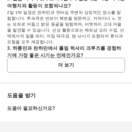
여행지와 활동이 포함되나요?
2일 1박 일정은 란하만과 깟바섬 주변의 상징적인 장소를 탐
험합니다. 투숙객은 반보이 해변을 방문하고, 카약이나 노 젓
는 보트로 어둡고 밝은 동굴을 탐험하며, 비엣하이 고대 마을
을 발견할 수 있습니다. 선상 활동으로는 베트남 요리 수업, 선
덱에서의 일몰 파티, 아침 태극권, 밤 낚시가 포함되어 휴식과
모험을 모두 제공합니다.
3. 하롱만과 란하만에서 튤립 럭셔리 크루즈를 경험하
기에 가장 좋은 시기는 언제인가요?
하롱만과 란하만을 크루즈하기에 가장 좋은 시기는 일반적으
더 보기
로 10월부터 4월까지입니다. 이 기간에는 날씨가 시원하고 건
조하며 비와 태풍이 적어 맑은 하늘과 쾌적한 기온으로 야외
데크와 활동을 즐기기에 이상적입니다. 여름철(5월~9월)은 덥
고 습하며 때때로 폭풍이 있을 수 있습니다.
4. 튤립 럭셔리 크루즈에서 어떤 종류의 럭셔리 편의시
도움을 받기
자주 묻는 질문
설과 서비스를 기대할 수 있나요?
튤립 럭셔리 크루즈의 투숙객은 다양한 최고급 편의시설을 기
도움이 필요하신가요?
대할 수 있습니다. 여기에는 베트남 및 세계 요리를 제공하는
1. 튤립 럭셔리 크루즈가 란하만 탐험에 최고의 선택
고급 레스토랑, 고요한 스파 및 마사지 서비스, 인피니티 풀,
인 이유는 무엇인가요?
탁 트인 전망을 감상할 수 있는 루프탑 스카이 바가 포함됩니
튤립 럭셔리 크루즈는 5성급의 우아함과 신고전주의 디자
다. 체육관, 엔터테인먼트 공간, 공용 구역 Wi-Fi, 미니 골프 코