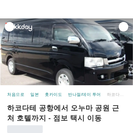
unread
notifications
3
처음으로
일본
홋카이도
반나절/데이 투어
하코다테 공항에서 오누마 공원 근처 호텔까지 - 점보 택시 이동
하코다테 공항에서 오누마 공원 근
처 호텔까지 - 점보 택시 이동