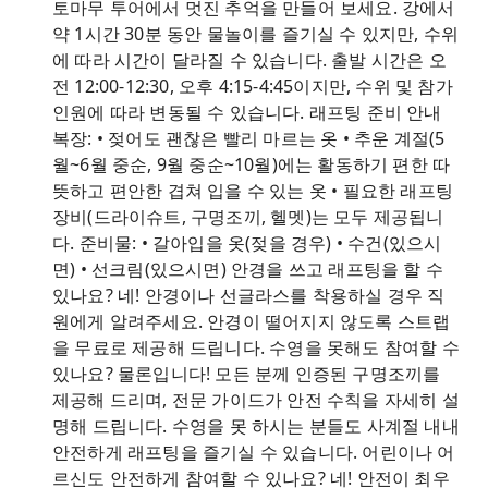
토마무 투어에서 멋진 추억을 만들어 보세요. 강에서
약 1시간 30분 동안 물놀이를 즐기실 수 있지만, 수위
에 따라 시간이 달라질 수 있습니다. 출발 시간은 오
전 12:00-12:30, 오후 4:15-4:45이지만, 수위 및 참가
인원에 따라 변동될 수 있습니다. 래프팅 준비 안내
복장: • 젖어도 괜찮은 빨리 마르는 옷 • 추운 계절(5
월~6월 중순, 9월 중순~10월)에는 활동하기 편한 따
뜻하고 편안한 겹쳐 입을 수 있는 옷 • 필요한 래프팅
장비(드라이슈트, 구명조끼, 헬멧)는 모두 제공됩니
다. 준비물: • 갈아입을 옷(젖을 경우) • 수건(있으시
면) • 선크림(있으시면) 안경을 쓰고 래프팅을 할 수
있나요? 네! 안경이나 선글라스를 착용하실 경우 직
원에게 알려주세요. 안경이 떨어지지 않도록 스트랩
을 무료로 제공해 드립니다. 수영을 못해도 참여할 수
있나요? 물론입니다! 모든 분께 인증된 구명조끼를
제공해 드리며, 전문 가이드가 안전 수칙을 자세히 설
명해 드립니다. 수영을 못 하시는 분들도 사계절 내내
안전하게 래프팅을 즐기실 수 있습니다. 어린이나 어
르신도 안전하게 참여할 수 있나요? 네! 안전이 최우