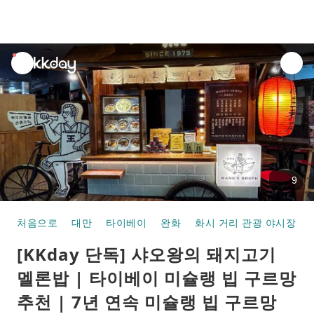
unread
notifications
9
처음으로
대만
타이베이
완화
화시 거리 관광 야시장
[KKday 단독] 샤오왕의 돼지고기
멜론밥 | 타이베이 미슐랭 빕 구르망
추천 | 7년 연속 미슐랭 빕 구르망