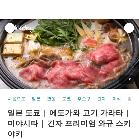
unread
notifications
9
처음으로
일본
관동
도쿄
추오구
긴자
미식
일본 도쿄 | 에도가와 고기 가라타 | 미야시타 | 긴자 프리미엄 와규 스키야키
일본 도쿄 | 에도가와 고기 가라타 |
미야시타 | 긴자 프리미엄 와규 스키
야키