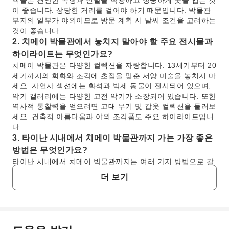
객들은 편안한 복장과 신발을 착용하고 정중하게 옷을 입는 것
이 좋습니다. 상당한 거리를 걸어야 하기 때문입니다. 박물관
부지의 일부가 야외이므로 방문 계획 시 날씨 조건을 고려하는
것이 좋습니다.
2. 치메이 박물관에서 놓치지 말아야 할 주요 전시물과
하이라이트는 무엇인가요?
치메이 박물관은 다양한 컬렉션을 자랑합니다. 13세기부터 20
세기까지의 회화와 조각에 초점을 맞춘 서양 미술을 놓치지 마
세요. 자연사 섹션에는 화석과 박제 동물이 전시되어 있으며,
악기 갤러리에는 다양한 고전 악기가 소장되어 있습니다. 또한
역사적 통찰력을 얻으려면 고대 무기 및 갑옷 컬렉션을 둘러보
세요. 건축적 아름다움과 야외 조각품도 주요 하이라이트입니
다.
3. 타이난 시내에서 치메이 박물관까지 가는 가장 좋은
방법은 무엇인가요?
타이난 시내에서 치메이 박물관까지는 여러 가지 방법으로 갈
수 있습니다. 택시나 차량 공유 서비스를 이용하면 직접적이고
더 보기
편리하게 이동할 수 있습니다. 또는 2번 또는 4번 버스와 같이
박물관과 연결되는 로컬 버스를 이용할 수도 있습니다. 프라이
빗 당일 투어를 이용하면 편안한 전세 차량 서비스를 통해 박
물관까지 직접 이동할 수 있으며, 대중교통을 이용하거나 주차
공간을 찾는 번거로움 없이 편안한 여정을 보장합니다.