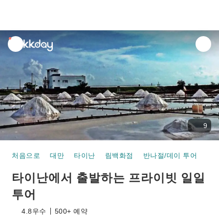
unread
notifications
9
처음으로
대만
타이난
림백화점
반나절/데이 투어
타이난에서 출발하는 프라이빗
타이난에서 출발하는 프라이빗 일일
투어
4.8
우수
500+ 예약