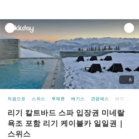
unread
notifications
8
처음으로
스위스
루체른
베기스
관광패스
리기 칼트바드 스파 입장권 미네랄 욕조 포함 리기 케이블카 일일권 | 스위스
리기 칼트바드 스파 입장권 미네랄
욕조 포함 리기 케이블카 일일권 |
스위스