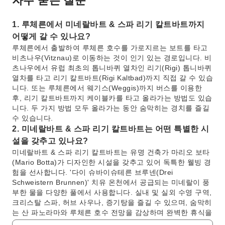
1. 루체른에서 미네랄바트 & 스파 리기 칼트바트까지
어떻게 갈 수 있나요?
루체른에서 출발하여 루체른 호수를 가로지르는 보트를 타고
비츠나우(Vitznau)로 이동하는 것이 인기 있는 경로입니다. 비
츠나우에서 유럽 최초의 톱니바퀴 열차인 리기(Rigi) 톱니바퀴
열차를 타고 리기 칼트바트(Rigi Kaltbad)까지 직접 갈 수 있습
니다. 또는 루체른에서 웨기스(Weggis)까지 버스를 이용한
후, 리기 칼트바트까지 케이블카를 타고 올라가는 방법도 있습
니다. 두 가지 방법 모두 올라가는 동안 숨막히는 경치를 즐길
수 있습니다.
2. 미네랄바트 & 스파 리기 칼트바트는 어떤 특별한 시
설을 갖추고 있나요?
미네랄바트 & 스파 리기 칼트바트는 유명 건축가 마리오 보타
(Mario Botta)가 디자인한 시설을 갖추고 있어 독특한 웰빙 경
험을 선사합니다. '다이 슈바이슈테른 브루넨(Drei
Schweistern Brunnen)' 치유 온천에서 공급되는 미네랄이 풍
부한 물을 다양한 풀에서 사용합니다. 실내 및 실외 수영 구역,
크리스탈 스파, 허브 사우나, 증기탕을 즐길 수 있으며, 숨막히
는 산 파노라마와 루체른 호수 전망을 감상하며 완벽한 휴식을
경험할 수 있습니다.