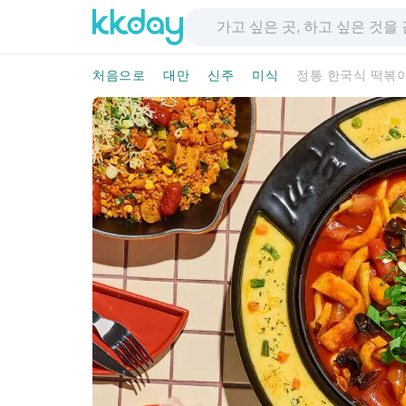
처음으로
대만
신주
미식
정통 한국식 떡볶이