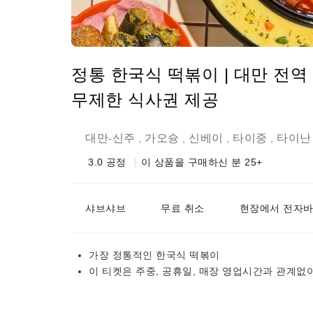
정통 한국식 떡볶이 | 대만 전역 
무제한 식사권 제공
대만
신주
가오슝
신베이
타이중
타이난
-
,
,
,
,
3.0
공정
이 상품을 구매하신 분 25+
샤브샤브
무료 취소
현장에서 전자바
가장 정통적인 한국식 떡볶이
이 티켓은 주중, 공휴일, 매장 영업시간과 관계없