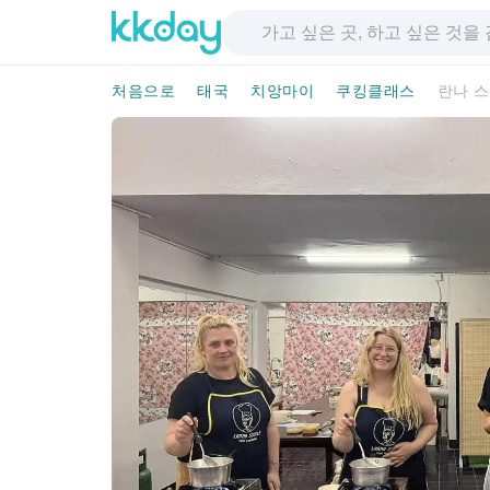
처음으로
태국
치앙마이
쿠킹클래스
란나 스