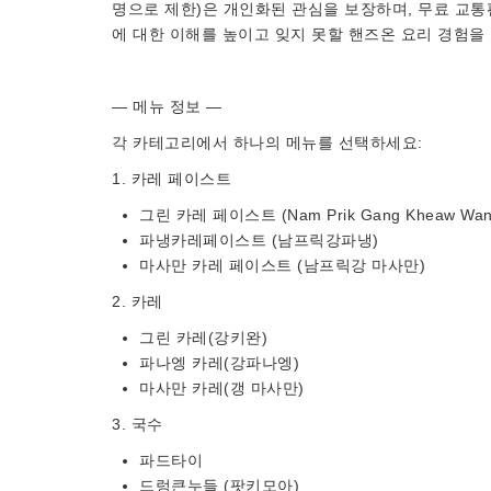
명으로 제한)은 개인화된 관심을 보장하며, 무료 교통
에 대한 이해를 높이고 잊지 못할 핸즈온 요리 경험을
— 메뉴 정보 —
각 카테고리에서 하나의 메뉴를 선택하세요:
1. 카레 페이스트
그린 카레 페이스트 (Nam Prik Gang Kheaw Wan
파냉카레페이스트 (남프릭강파냉)
마사만 카레 페이스트 (남프릭강 마사만)
2. 카레
그린 카레(강키완)
파나엥 카레(강파나엥)
마사만 카레(갱 마사만)
3. 국수
파드타이
드렁큰누들 (팟키모아)