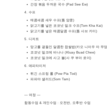
간장 볶음 두꺼운 국수 (Pad See Ew)
4. 수프
매콤새콤 새우 수프(톰 얌쿵)
닭고기를 넣은 코코넛 밀크 수프(Tom Kha Kai)
닭고기를 넣은 매콤달콤 수프(톰 사브 카이)
5. 디저트
망고를 곁들인 달콤한 찹쌀밥(카오 니아우 마 무앙
코코넛 밀크에 바나나 (Kluay Buad Chee)
코코넛 밀크에 사고 볼(사 쿠 부아 로이)
6. 애피타이저
튀긴 스프링 롤 (Pow Pia Tod)
파파야 샐러드(Som Tam)
— 여정 —
합동수업 & 개인수업 : 오전반, 오후반 수업