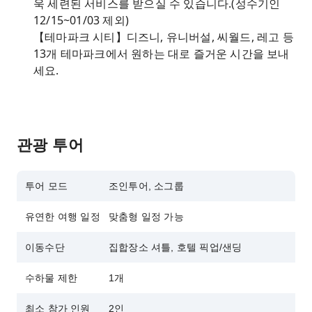
욱 세련된 서비스를 받으실 수 있습니다.(성수기인
12/15~01/03 제외)
【테마파크 시티】디즈니, 유니버설, 씨월드, 레고 등
13개 테마파크에서 원하는 대로 즐거운 시간을 보내
세요.
관광 투어
투어 모드
조인투어, 소그룹
유연한 여행 일정
맞춤형 일정 가능
이동수단
집합장소 셔틀, 호텔 픽업/샌딩
수하물 제한
1개
최소 참가 인원
2인