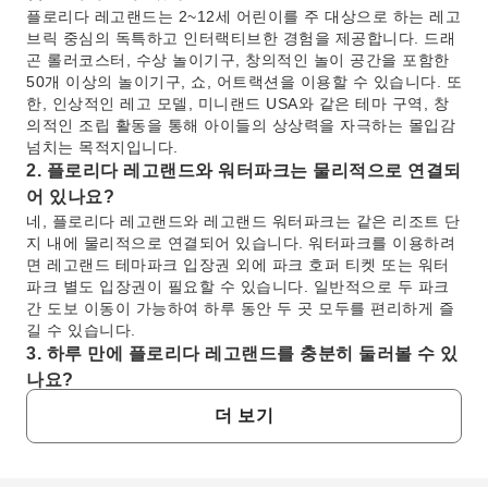
플로리다 레고랜드는 2~12세 어린이를 주 대상으로 하는 레고
브릭 중심의 독특하고 인터랙티브한 경험을 제공합니다. 드래
곤 롤러코스터, 수상 놀이기구, 창의적인 놀이 공간을 포함한
50개 이상의 놀이기구, 쇼, 어트랙션을 이용할 수 있습니다. 또
한, 인상적인 레고 모델, 미니랜드 USA와 같은 테마 구역, 창
의적인 조립 활동을 통해 아이들의 상상력을 자극하는 몰입감
넘치는 목적지입니다.
2. 플로리다 레고랜드와 워터파크는 물리적으로 연결되
어 있나요?
네, 플로리다 레고랜드와 레고랜드 워터파크는 같은 리조트 단
지 내에 물리적으로 연결되어 있습니다. 워터파크를 이용하려
면 레고랜드 테마파크 입장권 외에 파크 호퍼 티켓 또는 워터
파크 별도 입장권이 필요할 수 있습니다. 일반적으로 두 파크
간 도보 이동이 가능하여 하루 동안 두 곳 모두를 편리하게 즐
길 수 있습니다.
3. 하루 만에 플로리다 레고랜드를 충분히 둘러볼 수 있
나요?
플로리다 레고랜드는 하루 만에도 방문이 가능하지만, 50개
더 보기
이상의 모든 놀이기구, 쇼, 어트랙션을 충분히 경험하기는 어
려울 수 있습니다. 특히 성수기에는 더욱 그렇습니다. 많은 가
족들은 2일 동안 방문하면 여유로운 일정을 보내고, 워터파크