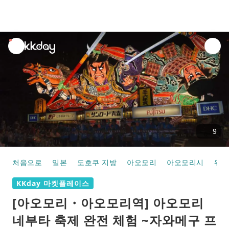
unread
notifications
9
처음으로
일본
도호쿠 지방
아오모리
아오모리시
워킹
KKday 마켓플레이스
[아오모리・아오모리역] 아오모리
네부타 축제 완전 체험 ~자와메구 프