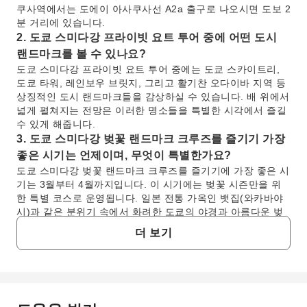
쿠사역에서는 도에이 아사쿠사선 A2a 출구로 나오시면 도보 2
분 거리에 있습니다.
2. 도쿄 스미다강 프라이빗 요트 투어 중에 어떤 도시
랜드마크를 볼 수 있나요?
도쿄 스미다강 프라이빗 요트 투어 중에는 도쿄 스카이트리,
도쿄 타워, 레인보우 브릿지, 그리고 활기찬 오다이바 지역 등
상징적인 도시 랜드마크들을 감상하실 수 있습니다. 배 위에서
넓게 펼쳐지는 전망은 이러한 명소들을 특별한 시각에서 즐길
수 있게 해줍니다.
3. 도쿄 스미다강 벚꽃 랜드마크 크루즈를 즐기기 가장
좋은 시기는 언제이며, 무엇이 특별한가요?
도쿄 스미다강 벚꽃 랜드마크 크루즈를 즐기기에 가장 좋은 시
기는 3월부터 4월까지입니다. 이 시기에는 벚꽃 시즌만을 위
한 특별 코스로 운영됩니다. 일본 전통 가옥인 뱃집(와카바야
시)과 같은 분위기 속에서 화려한 도쿄의 야경과 아름다운 벚
꽃을 함께 즐길 수 있다는 점이 이 경험을 더욱 특별하게 만듭
더 보기
니다.
4. 도쿄 스미다강 프라이빗 요트 투어에 손님이 직접 음
식과 음료를 가져와도 되나요?
네, 도쿄 스미다강 프라이빗 요트 투어에는 고객님이 좋아하시
는 음식과 음료를 자유롭게 가져오실 수 있습니다. 이를 통해