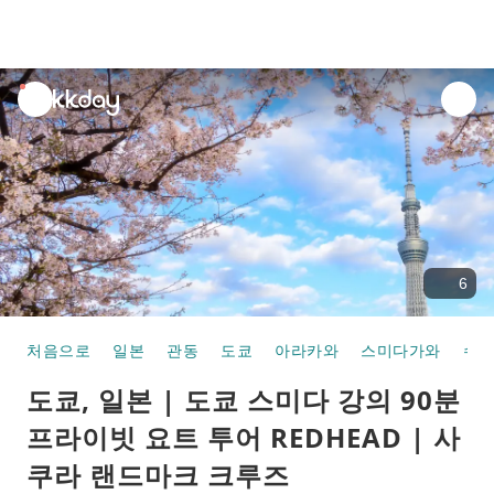
unread
notifications
6
처음으로
일본
관동
도쿄
아라카와
스미다가와
수
도쿄, 일본 | 도쿄 스미다 강의 90분
프라이빗 요트 투어 REDHEAD | 사
쿠라 랜드마크 크루즈