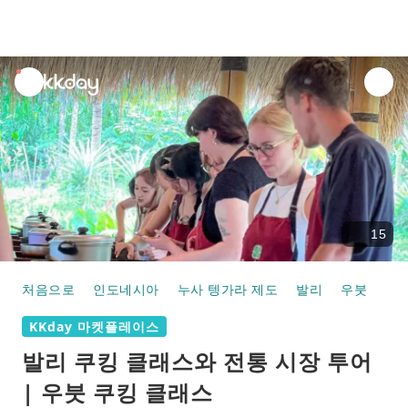
unread
notifications
15
처음으로
인도네시아
누사 텡가라 제도
발리
우붓
쿠
KKday 마켓플레이스
발리 쿠킹 클래스와 전통 시장 투어
| 우붓 쿠킹 클래스