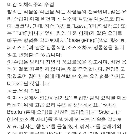
비건 & 채식주의 수업
발리는 식물성 식단을 먹는 사람들의 천국이며, 많은 요
리 수업이 이제 비건과 채식주의 식단을 대상으로 합니
다. 코코넛, 템페, 지역 야채를 "Lawar"(매운 샐러드) 또
는 "Tum"(바나나 잎에 싸인 매운 야채)과 같은 요리로
바꾸는 방법을 알아보세요. "base genep"(발리 향신료
페이스트)과 같은 전통적인 소스조차도 정통성을 잃지
않고 변형할 수 있습니다.
이 수업은 발리의 자연적 풍요로움을 강조하며, 비건 음
식이 결코 지루하지 않다는 것을 증명합니다. 건강하고
맛있으며 집에서 쉽게 재현할 수 있는 요리법을 가지고
떠나게 될 것입니다.
고급 요리 수업
이미 주방에서 편안하신가요? 복잡한 발리 요리를 마스
터하기 위해 고급 요리 수업을 선택하세요. "Bebek
Betutu"(훈제 오리)를 천천히 조리하거나 "Sate Lilit"
(다진 해산물 사테)를 완벽하게 만드는 기술을 알아보
세요. 강사는 향신료를 균형 있게 섞거나 돌 분쇄기와
같은 전통 도구를 사용하는 것과 같이 여러 세대에 걸쳐