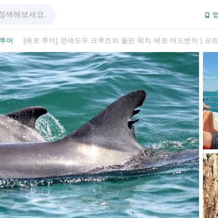
앱
 투어
[에코 투어] 문섀도우 크루즈의 돌핀 워치 에코 어드벤처 | 포