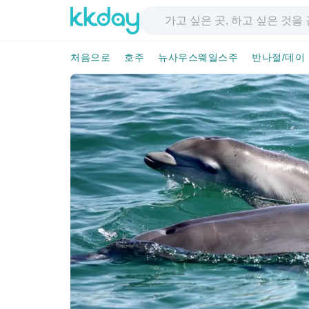
처음으로
호주
뉴사우스웨일스주
반나절/데이