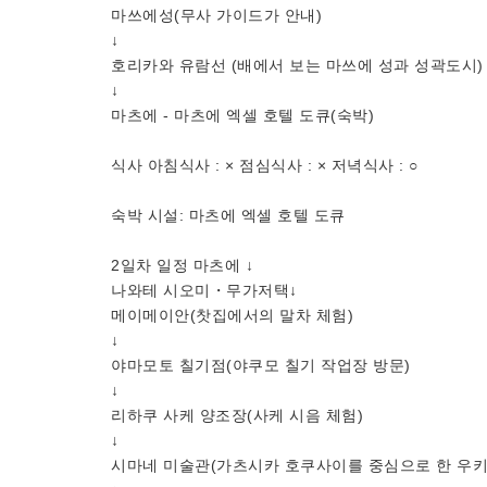
마쓰에성(무사 가이드가 안내)
↓
호리카와 유람선 (배에서 보는 마쓰에 성과 성곽도시)
↓
마츠에 - 마츠에 엑셀 호텔 도큐(숙박)
식사 아침식사 : × 점심식사 : × 저녁식사 : ○
숙박 시설: 마츠에 엑셀 호텔 도큐
2일차 일정 마츠에 ↓
나와테 시오미・무가저택↓
메이메이안(찻집에서의 말차 체험)
↓
야마모토 칠기점(야쿠모 칠기 작업장 방문)
↓
리하쿠 사케 양조장(사케 시음 체험)
↓
시마네 미술관(가츠시카 호쿠사이를 중심으로 한 우키요