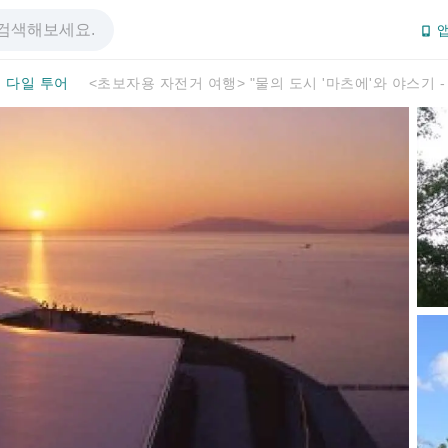
앱
다일 투어