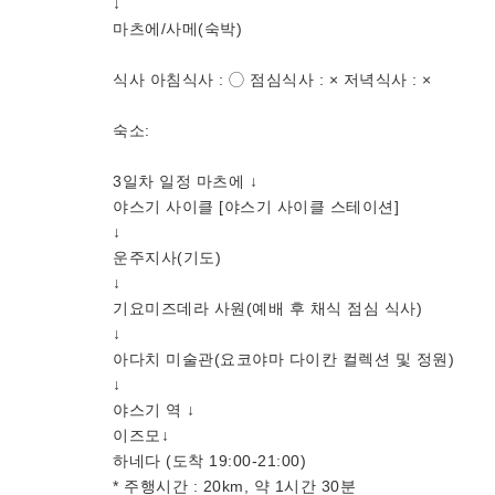
↓
마츠에/사메(숙박)
식사 아침식사 : ◯ 점심식사 : × 저녁식사 : ×
숙소:
3일차 일정 마츠에 ↓
야스기 사이클 [야스기 사이클 스테이션]
↓
운주지사(기도)
↓
기요미즈데라 사원(예배 후 채식 점심 식사)
↓
아다치 미술관(요코야마 다이칸 컬렉션 및 정원)
↓
야스기 역 ↓
이즈모↓
하네다 (도착 19:00-21:00)
* 주행시간 : 20km, 약 1시간 30분