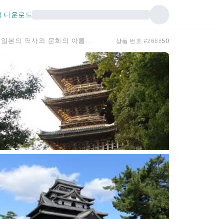
 다운로드
<초보자용 자전거 여행> "물의 도시 '마츠에'와 야스기 - 일본의 역사와 문화의 아름다움을 체험하세요 - 3일"[하네다 출발] (시마네현 마츠에)
상품 번호 #268850