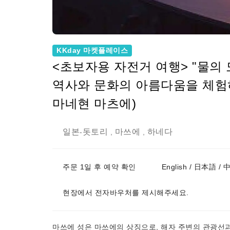
KKday 마켓플레이스
<초보자용 자전거 여행> "물의 
역사와 문화의 아름다움을 체험하세
마네현 마츠에)
일본
돗토리
마쓰에
하네다
-
,
,
주문 1일 후 예약 확인
English / 日本語 
현장에서 전자바우처를 제시해주세요.
마쓰에 성은 마쓰에의 상징으로, 해자 주변의 관광선과