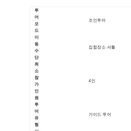
투
어
조인투어
모
드
이
동
집합장소 셔틀
수
단
최
소
참
4인
가
인
원
투
어
가이드 투어
유
형