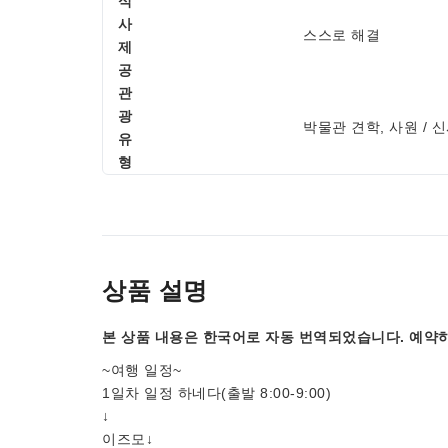
식
사
스스로 해결
제
공
관
광
박물관 견학, 사원 / 
유
형
상품 설명
본 상품 내용은 한국어로 자동 번역되었습니다. 예약하
~여행 일정~
1일차 일정 하네다(출발 8:00-9:00)
↓
이즈모↓