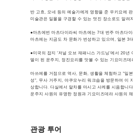
반 고흐, 모네 등의 예술가에게 영향을 준 우키요에 
미술관은 일몰을 구경할 수 있는 멋진 장소로도 알려져
●마츠에번 마츠다이라씨 마츠에는 7대 번주 마츠다이
마츠에는 지금도 차 문화가 번성하고 있으며, 일본 3
●미국의 잡지 '저널 오브 재패니스 가드닝'에서 20년
델이 된 운주지, 정진요리를 맛볼 수 있는 기요미즈데
마쓰에를 거점으로 역사, 문화, 생활을 체험하고 "일본
성", 무사 거주지, 야쿠모누리 워크숍을 방문하여 이
상합니다. 다실에서 말차를 마시고 사케를 시음합니다
운주지 사원의 유명한 정원과 기요미즈데라 사원의 채
관광 투어