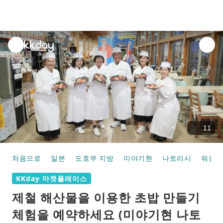
unread
notifications
11
처음으로
일본
도호쿠 지방
미야기현
나토리시
워킹샵
KKday 마켓플레이스
제철 해산물을 이용한 초밥 만들기
체험을 예약하세요 (미야기현 나토