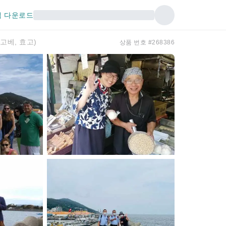
 다운로드
고베, 효고)
상품 번호 #268386