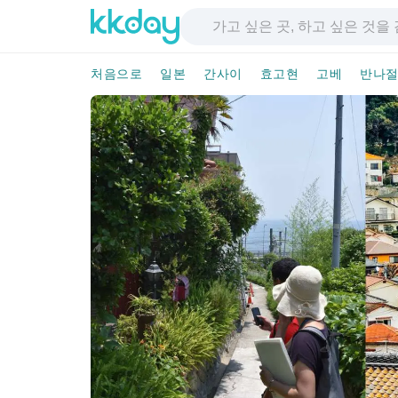
처음으로
일본
간사이
효고현
고베
반나절