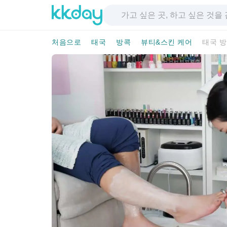
처음으로
태국
방콕
뷰티&스킨 케어
태국 방