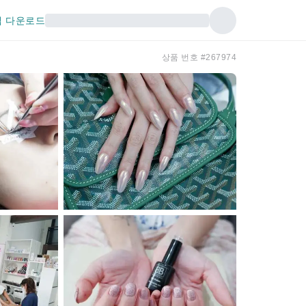
 다운로드
상품 번호 #267974