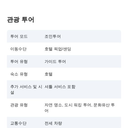
관광 투어
투어 모드
조인투어
이동수단
호텔 픽업/샌딩
투어 유형
가이드 투어
숙소 유형
호텔
추가 서비스 및 시
셔틀 서비스 포함
설
관광 유형
자연 명소, 도시 워킹 투어, 문화유산 투
어
교통수단
전세 차량