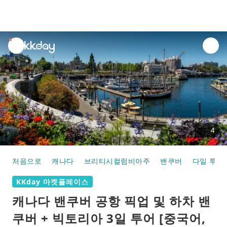
unread
notifications
4
처음으로
캐나다
브리티시컬럼비아주
밴쿠버
다일 투어
KKday 마켓플레이스
캐나다 밴쿠버 공항 픽업 및 하차 밴
쿠버 + 빅토리아 3일 투어 [중국어,