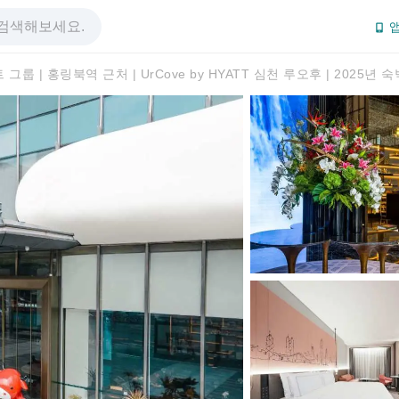
앱
그룹 | 홍링북역 근처 | UrCove by HYATT 심천 루오후 | 2025년