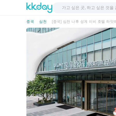
중국
심천
[중국] 심천 나후 성계 이비 호텔 하얏트 