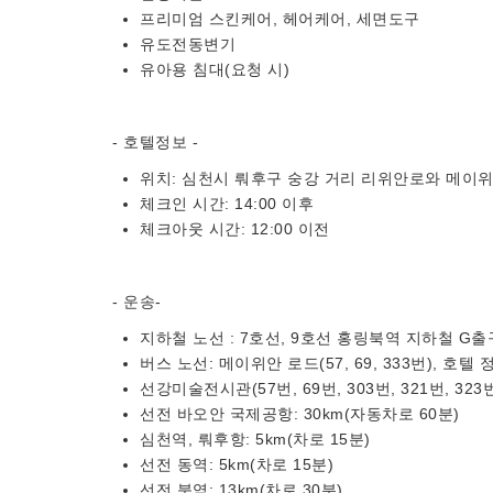
프리미엄 스킨케어, 헤어케어, 세면도구
유도전동변기
유아용 침대(요청 시)
- 호텔정보 -
위치: 심천시 뤄후구 숭강 거리 리위안로와 메이위안로 교
체크인 시간: 14:00 이후
체크아웃 시간: 12:00 이전
- 운송-
지하철 노선 : 7호선, 9호선 홍링북역 지하철 G출구(
버스 노선: 메이위안 로드(57, 69, 333번), 호텔
선강미술전시관(57번, 69번, 303번, 321번, 32
선전 바오안 국제공항: 30km(자동차로 60분)
심천역, 뤄후항: 5km(차로 15분)
선전 동역: 5km(차로 15분)
선전 북역: 13km(차로 30분)