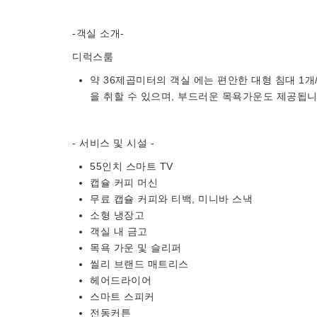
-객실 소개-
디럭스룸
약 36제곱미터의 객실 에는 편안한 대형 침대 1
을 취할 수 있으며, 부드러운 목욕가운도 제공됩니
- 서비스 및 시설 -
55인치 스마트 TV
캡슐 커피 머신
무료 캡슐 커피와 티백, 미니바 스낵
소형 냉장고
객실 내 금고
목욕 가운 및 슬리퍼
씰리 브랜드 매트리스
헤어드라이어
스마트 스피커
전동커튼