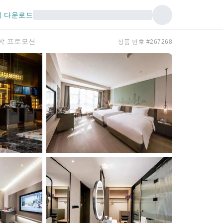
 다운로드
 숙박 프로모션
상품 번호 #267268