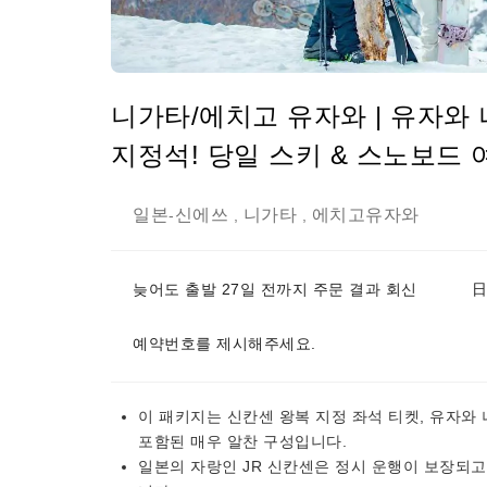
니가타/에치고 유자와 | 유자와
지정석! 당일 스키 & 스노보드 
일본
신에쓰
니가타
에치고유자와
-
,
,
늦어도 출발 27일 전까지 주문 결과 회신
日
예약번호를 제시해주세요.
이 패키지는 신칸센 왕복 지정 좌석 티켓, 유자와
포함된 매우 알찬 구성입니다.
일본의 자랑인 JR 신칸센은 정시 운행이 보장되고