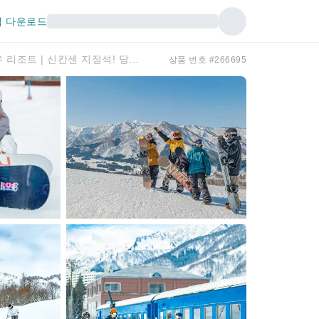
 다운로드
니가타/에치고 유자와 | 유자와 나카자토 스노우 리조트 | 신칸센 지정석! 당일 스키 & 스노보드 여행 플랜 (도쿄역 출발)
상품 번호 #266695