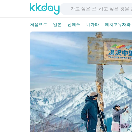
처음으로
일본
신에쓰
니가타
에치고유자와